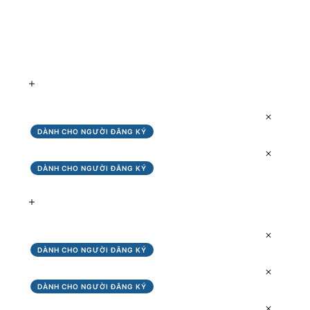
0%
PROGRESS
CHUẨN BỊ TRƯỚC KHI VÀO HÀNH TRÌNH
Chuẩn Bị Các Số Đo
DÀNH CHO NGƯỜI ĐĂNG KÝ
Đọc Bảng Phân Tích Mỡ và Cách Check Thức Ăn
DÀNH CHO NGƯỜI ĐĂNG KÝ
PHƯƠNG PHÁP ĂN GÌ GIẢM CÂN
Bài 1- Đọc Hiểu Lịch Ăn Theo Tuần
DÀNH CHO NGƯỜI ĐĂNG KÝ
Bài 2-Hiểu 5 Nhóm Chất Là
DÀNH CHO NGƯỜI ĐĂNG KÝ
Bài 3-Phương Pháp Ăn Chuẩn-Lòng Bàn Tay