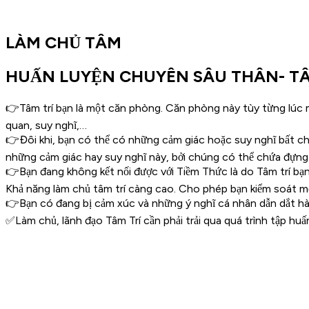
LÀM CHỦ TÂM
HUẤN LUYỆN CHUYÊN SÂU THÂN- TÂM
👉Tâm trí bạn là một căn phòng. Căn phòng này tùy từng lúc 
quan, suy nghĩ,…
👉Đôi khi, bạn có thể có những cảm giác hoặc suy nghĩ bất chợ
những cảm giác hay suy nghĩ này, bởi chúng có thể chứa đựng
👉Bạn đang không kết nối được với Tiềm Thức là do Tâm trí bạn 
Khả năng làm chủ tâm trí càng cao. Cho phép bạn kiểm soát m
👉Bạn có đang bị cảm xúc và những ý nghĩ cá nhân dẫn dắt hàn
✅Làm chủ, lãnh đạo Tâm Trí cần phải trải qua quá trình tập huấn