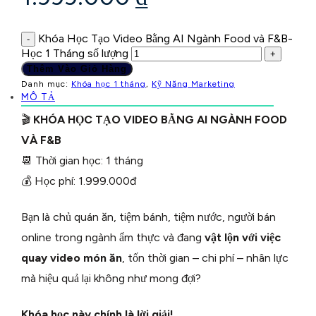
Khóa Học Tạo Video Bằng AI Ngành Food và F&B-
-
Học 1 Tháng số lượng
+
Thêm Vào Giỏ Hàng
Danh mục:
Khóa học 1 tháng
,
Kỹ Năng Marketing
MÔ TẢ
🎬
KHÓA HỌC TẠO VIDEO BẰNG AI NGÀNH FOOD
VÀ F&B
📆 Thời gian học: 1 tháng
💰 Học phí: 1.999.000đ
Bạn là chủ quán ăn, tiệm bánh, tiệm nước, người bán
online trong ngành ẩm thực và đang
vật lộn với việc
quay video món ăn
, tốn thời gian – chi phí – nhân lực
mà hiệu quả lại không như mong đợi?
Khóa học này chính là lời giải!