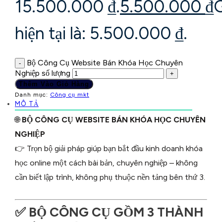
15.500.000 ₫.
5.500.000
₫
G
hiện tại là: 5.500.000 ₫.
Bộ Công Cụ Website Bán Khóa Học Chuyên
-
Nghiệp số lượng
+
Thêm Vào Giỏ Hàng
Danh mục:
Công cụ mkt
MÔ TẢ
🌐
BỘ CÔNG CỤ WEBSITE BÁN KHÓA HỌC CHUYÊN
NGHIỆP
👉 Trọn bộ giải pháp giúp bạn bắt đầu kinh doanh khóa
học online một cách bài bản, chuyên nghiệp – không
cần biết lập trình, không phụ thuộc nền tảng bên thứ 3.
✅ BỘ CÔNG CỤ GỒM 3 THÀNH