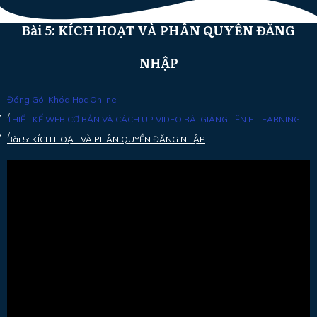
Bài 5: KÍCH HOẠT VÀ PHÂN QUYỀN ĐĂNG
NHẬP
Đóng Gói Khóa Học Online
/
THIẾT KẾ WEB CƠ BẢN VÀ CÁCH UP VIDEO BÀI GIẢNG LÊN E-LEARNING
/
Bài 5: KÍCH HOẠT VÀ PHÂN QUYỀN ĐĂNG NHẬP