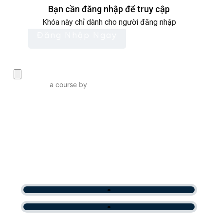
Bạn cần đăng nhập để truy cập
Khóa này chỉ dành cho người đăng nhập
Đăng Nhập Ngay
a course by
Mentor Thu
TRIỂN KHAI PHỄU BÁN
HÀNG CHO MÔ HÌNH KINH
DOANH ONLINE
CURRENT PROGRESS
CURRENT PROGRESS