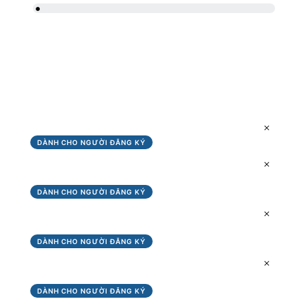
CURRENT PROGRESS
0%
PROGRESS
Bài 1: Phễu và Thang Giá Trị
DÀNH CHO NGƯỜI ĐĂNG KÝ
Bài 2: Thực Thi Phễu Ép Ra Khách Hàng Tiềm Năng
Trên Wordpress
DÀNH CHO NGƯỜI ĐĂNG KÝ
Bài 3: Thực Hành Set Up Campaign Ép Ra Khách Hàng
Tiềm Năng
DÀNH CHO NGƯỜI ĐĂNG KÝ
Bài 4: Hướng Dẫn Bán Khóa Học Chưa Cần Dùng
Quảng Cáo
DÀNH CHO NGƯỜI ĐĂNG KÝ