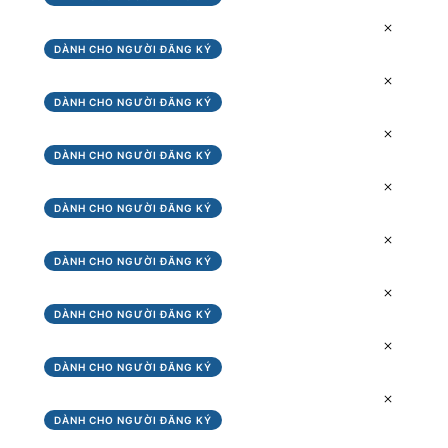
Ngày 15 : Phép màu cải thiện mối quan hệ
DÀNH CHO NGƯỜI ĐĂNG KÝ
Ngày 16 : Phép màu và điều kỳ diệu của sức khỏe
DÀNH CHO NGƯỜI ĐĂNG KÝ
Ngày 17 : Tấm séc nhiệm màu
DÀNH CHO NGƯỜI ĐĂNG KÝ
Ngày 18 : Danh sách nhiệm màu
DÀNH CHO NGƯỜI ĐĂNG KÝ
Ngày 19 : Bước chân nhiệm màu
DÀNH CHO NGƯỜI ĐĂNG KÝ
Ngày 20 : Phép màu của trái tim
DÀNH CHO NGƯỜI ĐĂNG KÝ
Ngày 21 : Kết quả tuyệt diệu
DÀNH CHO NGƯỜI ĐĂNG KÝ
Ngày 22 : Phép màu ngay trước mắt
DÀNH CHO NGƯỜI ĐĂNG KÝ