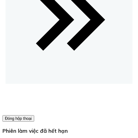
Copyright 2024 by MsThu - Hotline 0854274768
Đóng hộp thoại
Phiên làm việc đã hết hạn