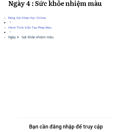
Ngày 4 : Sức khỏe nhiệm màu
Đóng Gói Khóa Học Online
Hành Trình Kiến Tạo Phép Màu
Ngày 4 : Sức khỏe nhiệm màu
Bạn cần đăng nhập để truy cập