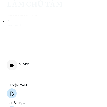
LÀM CHỦ TÂM
Đóng Gói Khóa Học Online
LÀM CHỦ TÂM
VIDEO
LUYỆN TÂM
6 BÀI HỌC