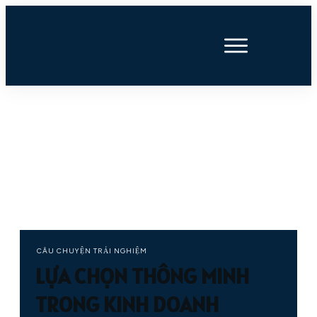
CÂU CHUYỆN TRẢI NGHIỆM
LỰA CHỌN THÔNG MINH
TRONG KINH DOANH